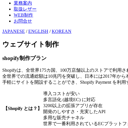
業務案内
取扱レザー
WEB制作
お問合せ
JAPANESE
/
ENGLISH
/
KOREAN
ウェブサイト制作
shopify制作プラン
Shopifyは、全世界175カ国、100万店舗以上のストアで
全世界での流通総額は10兆円を突破し、日本には2017年か
手軽にサイトを開設することができ、Shopify Payme
導入コストが安い
多言語化 (越境EC) に対応
3200以上の拡張アプリが存在
【Shopify とは？】
開発のしやすさ・充実したAPI
多用な販売チャネル
世界で一番利用されているECプラット